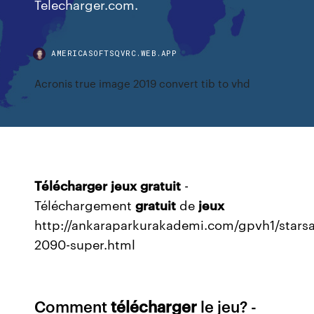
Telecharger.com.
AMERICASOFTSQVRC.WEB.APP
Acronis true image 2019 convert tib to vhd
Télécharger
jeux
gratuit
-
Téléchargement
gratuit
de
jeux
http://ankaraparkurakademi.com/gpvh1/starsa
2090-super.html
Comment
télécharger
le jeu? -