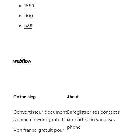
1589
900
589
On the blog
About
Convertisseur document
Enregistrer ses contacts
scanné en word gratuit
sur carte sim windows
phone
Vpn france gratuit pour